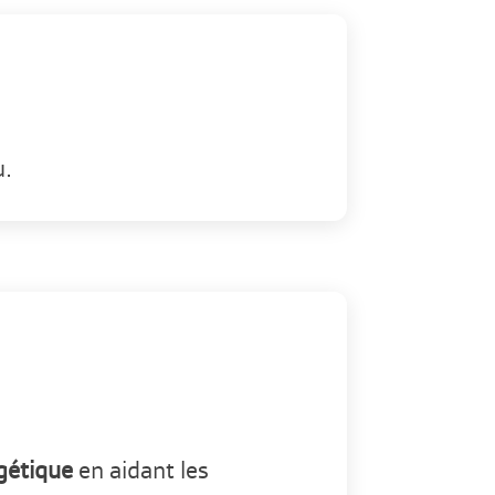
u.
rgétique
en aidant les