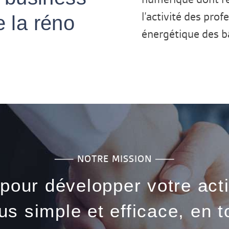
l’activité des pro
e la réno
énergétique des b
⸺ NOTRE MISSION ⸺
 pour développer votre act
s simple et efficace, en t