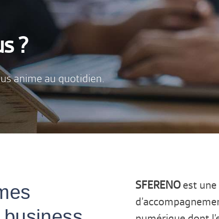
s ?
us anime au quotidien.
SFERENO
est une
mes
d’accompagnement
 business
numérique dont l’