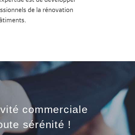
fessionnels de la rénovation
âtiments.
ivité commerciale
oute sérénité !