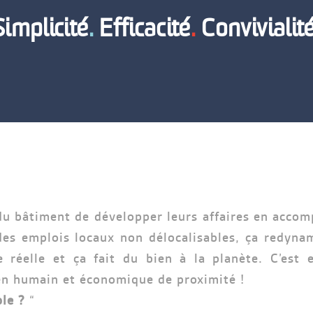
Simplicité
.
Efficacité
.
Convivialit
du bâtiment de développer leurs affaires en accom
des emplois locaux non délocalisables, ça redynam
e réelle et ça fait du bien à la planète. C’est 
en humain et économique de proximité !
le ?
“